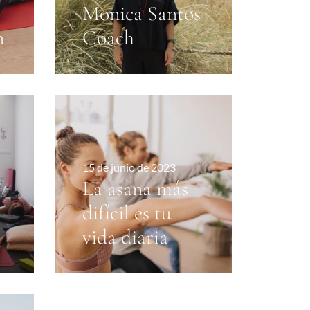
Monica Santos
n
Coach
15 de junio de 2023
La asana más
difícil es tu
vida diaria