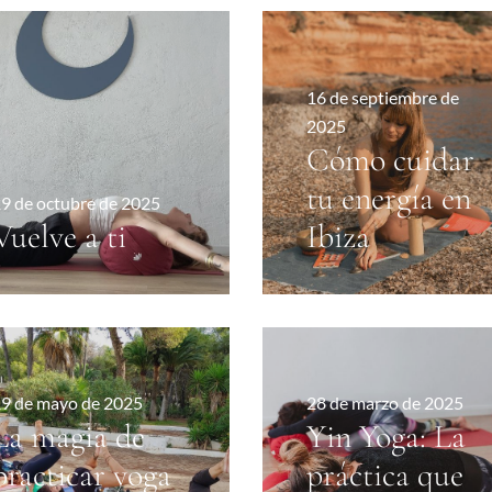
16 de septiembre de
2025
Cómo cuidar
tu energía en
9 de octubre de 2025
Vuelve a ti
Ibiza
9 de mayo de 2025
28 de marzo de 2025
La magia de
Yin Yoga: La
practicar yoga
práctica que