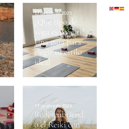
17 de julio de 2025
¿Qué tipo de
yoga es para ti?
Una guía para
elegir tu estilo
ideal
19 de abril de 2024
Redescubriend
o el Reiki con