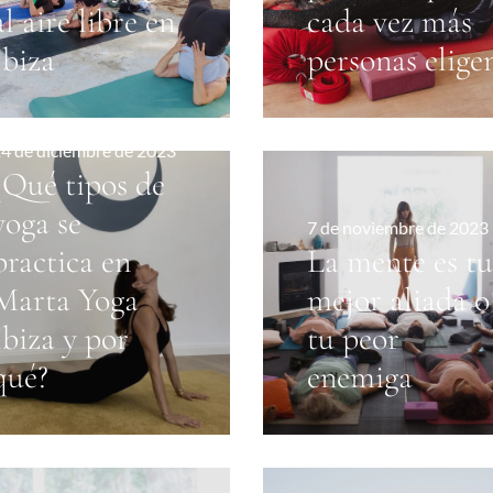
al aire libre en
cada vez más
Ibiza
personas elige
4 de diciembre de 2023
¿Qué tipos de
yoga se
7 de noviembre de 2023
practica en
La mente es tu
Marta Yoga
mejor aliada o
Ibiza y por
tu peor
qué?
enemiga